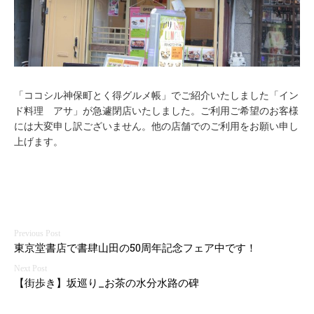
「ココシル神保町とく得グルメ帳」でご紹介いたしました「イン
ド料理 アサ」が急遽閉店いたしました。ご利用ご希望のお客様
には大変申し訳ございません。他の店舗でのご利用をお願い申し
上げます。
投
東京堂書店で書肆山田の50周年記念フェア中です！
稿
ナ
【街歩き】坂巡り_お茶の水分水路の碑
ビ
ゲ