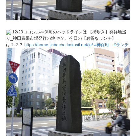
12/23ココシル神保町のヘッドラインは 【街歩き】発祥地巡
り_神田青果市場発祥の地 さて、今日の【お得なランチ】
は？？？
https://home.jinbocho.kokosil.net/ja/
#神保町
#ランチ