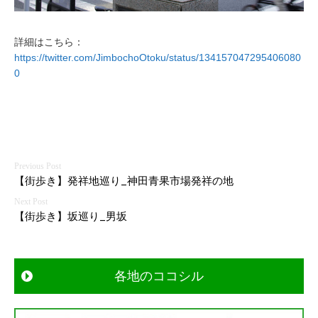
詳細はこちら：
https://twitter.com/JimbochoOtoku/status/134157047295406080
0
投
【街歩き】発祥地巡り_神田青果市場発祥の地
稿
ナ
【街歩き】坂巡り_男坂
ビ
ゲ
ー
各地のココシル
シ
ョ